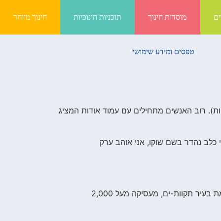
ים
מוסדות חינוך
תוכניות חינוכיות
חינוך מיוחד
טפסים ומידע שימושי
יות). רוב האנשים מתחילים עם עמוד אודות המציג
 כלב נהדר בשם שוקו, אני אוהב ערק
החברה א.א. שומדברים נוסדה בשנת 1971, והיא מספקת שומדברים איכותיים לציבור מאז. א.א. שומדברים ממוקמת בעיר תקוות-ים, מעסיקה מעל 2,000